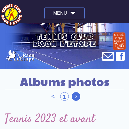
MENU
tennis club
raon l'étape
@
f
Albums photos
<
1
2
Tennis 2023 et avant