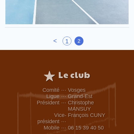
<
1
2
Le club
…
Comité
Vosges
…
Ligue
Grand-Est
…
Président
Christophe
MANSUY
Vice-
François CUNY
…
président
…
Mobile
06 15 39 40 50